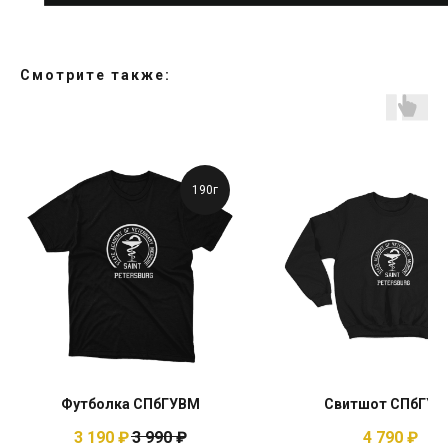
Смотрите также:
190г
Футболка СПбГУВМ
Свитшот СПбГУВ
3 190
₽
3 990
₽
4 790
₽