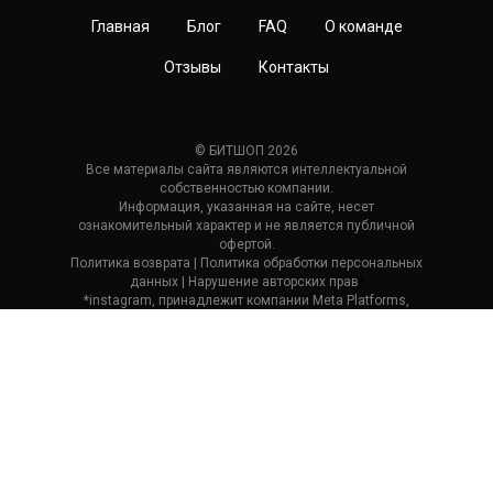
Главная
Блог
FAQ
О команде
Отзывы
Контакты
© БИТШОП 2026
Все материалы сайта являются интеллектуальной
собственностью компании.
Информация, указанная на сайте, несет
ознакомительный характер и не является публичной
офертой.
Политика возврата
| П
олитика обработки персональных
данных
|
Нарушение авторских прав
*
*instagram, принадлежит компании Meta Platforms,
которая считается экстремистской и ее деятельность
запрещена в России.