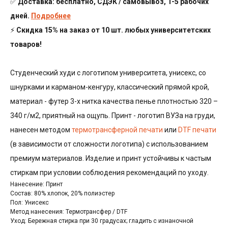
✅
Доставка: бесплатно, СДЭК / самовывоз, 1-5 рабочих
дней.
Подробнее
⚡
Скидка 15% на заказ от 10 шт. любых университетских
товаров!
Студенческий худи с логотипом университета, унисекс, со
шнурками и карманом-кенгуру, классический прямой крой,
материал - футер 3-х нитка качества пенье плотностью 320 –
340 г/м2, приятный на ощупь. Принт - логотип ВУЗа на груди,
нанесен методом
термотрансферной печати
или
DTF печати
(в зависимости от сложности логотипа) с использованием
премиум материалов. Изделие и принт устойчивы к частым
стиркам при условии соблюдения рекомендаций по уходу.
Нанесение: Принт
Состав: 80% хлопок, 20% полиэстер
Пол: Унисекс
Метод нанесения: Термотрансфер / DTF
Уход: Бережная стирка при 30 градусах; гладить с изнаночной