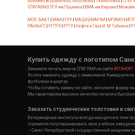
Военмех
|
Корабелка
|
Лесопилка
|
Техноложка
|
СПбГ
СПбГАВМ
|
ЛГУ им.Пушкина
|
ВМА им.Кирова
|
Можайк
МСК
:
ВАВТ
|
МАИ
|
ГУУ
|
МАДИ
|
МАРХИ
|
МГИМО
|
МГЛ
РАНХиГС
|
РГГРУ
|
РГГУ
|
Нефти и Газа И. М. Губкина
|
Р
Купить одежду с логотипом Санк
Закажите печать мерча СПбГУВМ на сайте
BITSHOP!
Хотите заказать одежду с символикой Университета 
футболках и шортах.
Чтобы оставить заявку на сайте, заполните форму н
Мы гарантируем высокое качество печати и быструю
Заказать студенческие толстовки и с
Ветеринарные институты всегда находятся в тени т
стремятся популяризировать свое учебное заведени
– Санкт-Петербургской государственной академии 