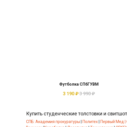
Футболка СПбГУВМ
3 190
₽
3 990
₽
Купить студенческие толстовки и свитшо
CПБ:
Академия прокуратуры
|
Политеx
|
Первый Мед |