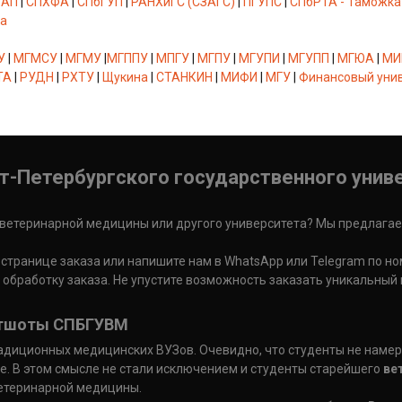
УАП
|
СПХФА
|
СПбГУП
|
РАНХиГС (СЗАГС)
|
ПГУПС
|
СПбРТА - Таможка
а
У
|
МГМСУ
|
МГМУ
|
МГППУ
|
МПГУ
|
МГПУ
|
МГУПИ
|
МГУПП
|
МГЮА
|
МИ
ТА
|
РУДН
|
РХТУ
|
Щукина
|
СТАНКИН
|
МИФИ
|
МГУ
|
Финансовый уни
т-Петербургского государственного уни
ветеринарной медицины или другого университета? Мы предлагаем
а странице заказа или напишите нам в WhatsApp или Telegram по н
 обработку заказа. Не упустите возможность заказать уникальный
витшоты СПБГУВМ
радиционных медицинских ВУЗов. Очевидно, что студенты не намер
е. В этом смысле не стали исключением и студенты старейшего
ве
ветеринарной медицины.