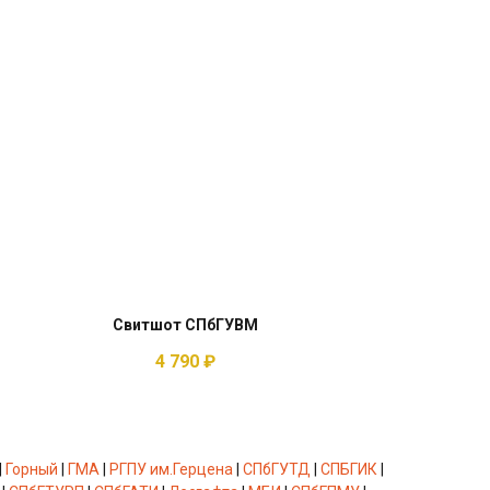
Свитшот СПбГУВМ
4 790
₽
|
Горный
|
ГМА
|
РГПУ им.Герцена
|
СПбГУТД
|
СПБГИК
|