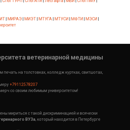
|
СПбГТУРП
|
СПбГАТИ
|
Лесгафта
|
МБИ
|
СПбГПМУ
|
ИТ
|
МИРАЭ
|
МИЭТ
|
МТУГА
|
МТУСИ
|
МФТИ
|
МЭСИ
|
верситет
верситета ветеринарной медицины
 печать на толстовках, колледж куртках, свитшотах,
омеру
+79112578207
 мерч со своим любимым университетом!
ены мириться с такой дискриминацией и всячески
теринарного ВУЗа
, который находится в Петербурге