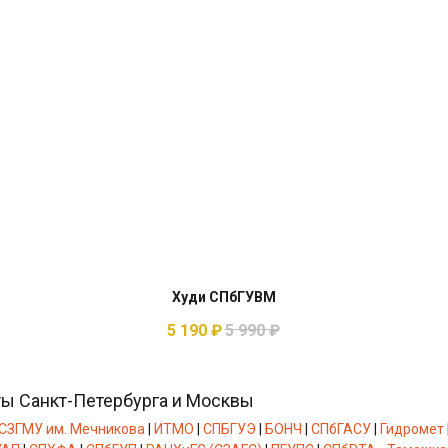
Худи СПбГУВМ
5 190
₽
5 990
₽
ты Санкт-Петербурга и Москвы
СЗГМУ им. Мечникова
|
ИТМО
|
СПБГУЭ
|
БОНЧ
|
СПбГАСУ
|
Гидромет