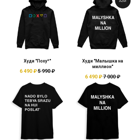
320г
Худи "Поху*"
Худи "Малышка на
миллион"
6 490
₽
5 990
₽
6 490
₽
7 000
₽