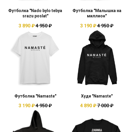
Футболка "Nado bylo tebya
Футболка "Малышка на
srazu poslat"
миллион"
3 890
₽
4 950
₽
3 190
₽
4 950
₽
Футболка "Namaste"
Худи "Namaste"
3 190
₽
4 950
₽
4 890
₽
7 000
₽