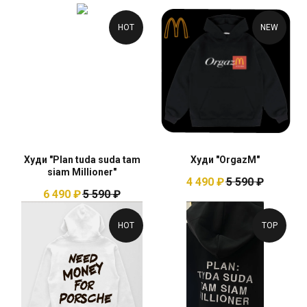
HOT
NEW
Худи "Plan tuda suda tam
Худи "OrgazM"
siam Millioner"
4 490
₽
5 590
₽
6 490
₽
5 590
₽
HOT
TOP