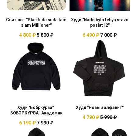
Свитшот "Plan tuda suda tam
Худи "Nado bylo tebya srazu
siam Millioner"
poslat | 2"
4 800
₽
5 800
₽
6 490
₽
7 000
₽
Худи "Бобркурва" |
Худи "Новый алфавит"
БОБЭРКУРВА | Академик
4 790
₽
5 990
₽
6 190
₽
7 990
₽