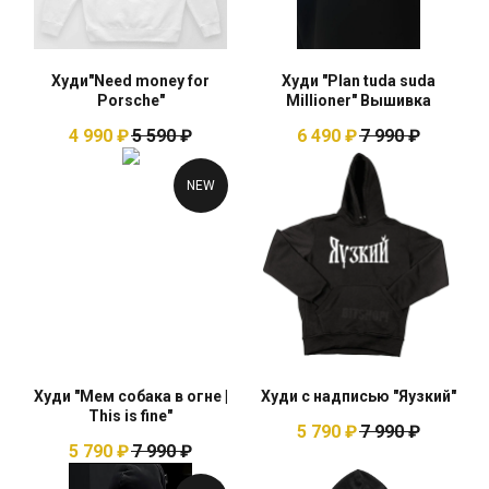
Худи"Need money for
Худи "Plan tuda suda
Porsche"
Millioner" Вышивка
4 990
₽
5 590
₽
6 490
₽
7 990
₽
NEW
Худи "Мем собака в огне |
Худи с надписью "Яузкий"
This is fine"
5 790
₽
7 990
₽
5 790
₽
7 990
₽