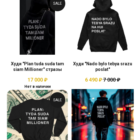
SALE
Худи "Plan tuda suda tam
Худи "Nado bylo tebya srazu
siam Millioner" cтразы
poslat"
17 000
₽
6 490
₽
7 000
₽
Нет в наличии
SALE