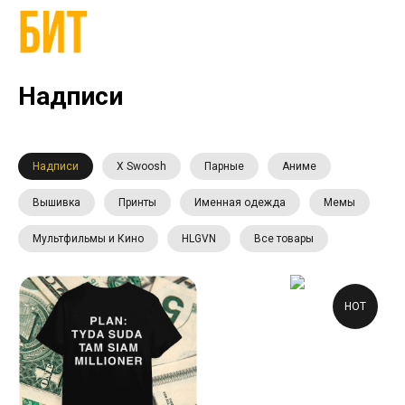
Надписи
Надписи
X Swoosh
Парные
Аниме
Вышивка
Принты
Именная одежда
Мемы
Мультфильмы и Кино
HLGVN
Все товары
HOT