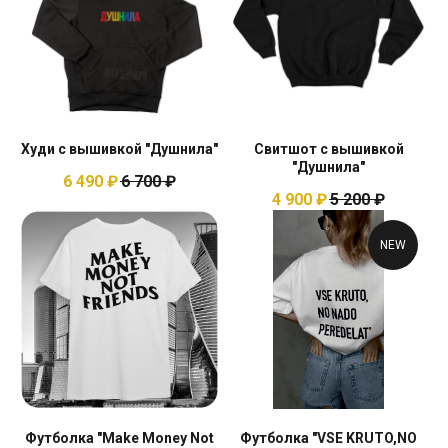
Худи с вышивкой "Душнила"
Свитшот с вышивкой
"Душнила"
6 490
₽
6 700
₽
4 900
₽
5 200
₽
NEW
Футболка "Make Money Not
Футболка "VSE KRUTO,NO