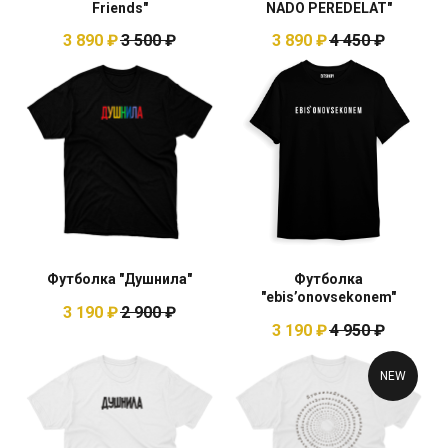
Friends"
NADO PEREDELAT"
3 890
₽
3 500
₽
3 890
₽
4 450
₽
Футболка "Душнила"
Футболка
"ebis’onovsekonem"
3 190
₽
2 900
₽
3 190
₽
4 950
₽
NEW