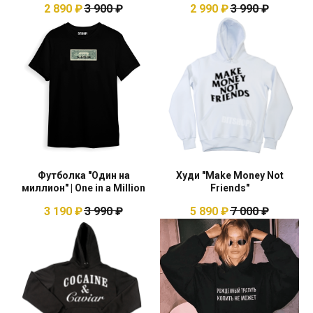
2 890
₽
3 900
₽
2 990
₽
3 990
₽
Футболка "Один на
Худи "Make Money Not
миллион" | One in a Million
Friends"
3 190
₽
3 990
₽
5 890
₽
7 000
₽