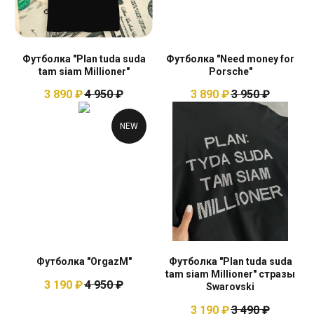
Футболка "Plan tuda suda
Футболка "Need money for
tam siam Millioner"
Porsche"
3 890
₽
4 950
₽
3 890
₽
3 950
₽
NEW
Футболка "OrgazM"
Футболка "Plan tuda suda
tam siam Millioner" стразы
3 190
₽
4 950
₽
Swarovski
3 190
₽
3 490
₽