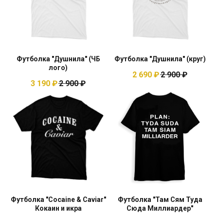
Футболка "Душнила" (ЧБ
Футболка "Душнила" (круг)
лого)
2 690
₽
2 900
₽
3 190
₽
2 900
₽
Футболка "Cocaine & Caviar"
Футболка "Там Сям Туда
Кокаин и икра
Сюда Миллиардер"