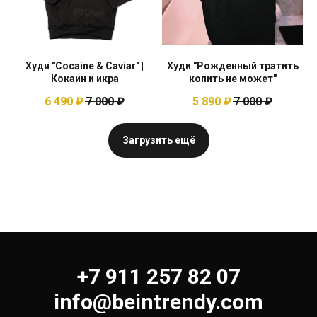
Худи "Cocaine & Caviar" |
Худи "Рожденный тратить
Кокаин и икра
копить не может"
6 490
₽
7 000
₽
5 890
₽
7 000
₽
Загрузить ещё
+7 911 257 82 07
info@beintrendy.com