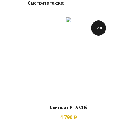
Смотрите также:
320г
Свитшот РТА СПб
4 790
₽