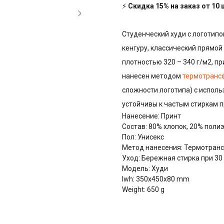
⚡
Скидка 15% на заказ от 10
Студенческий худи с логотипо
кенгуру, классический прямой 
плотностью 320 – 340 г/м2, пр
нанесен методом
термотранс
сложности логотипа) с испол
устойчивы к частым стиркам 
Нанесение: Принт
Состав: 80% хлопок, 20% поли
Пол: Унисекс
Метод нанесения: Термотранс
Уход: Бережная стирка при 30
Модель: Худи
lwh: 350x450x80 mm
Weight: 650 g