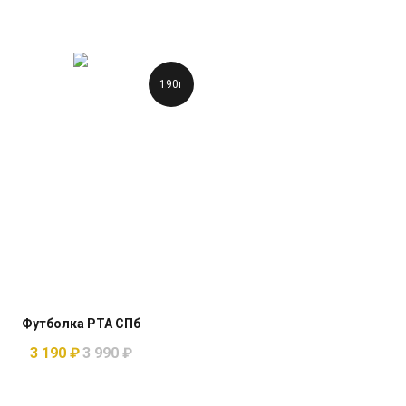
190г
Футболка РТА СПб
3 190
₽
3 990
₽