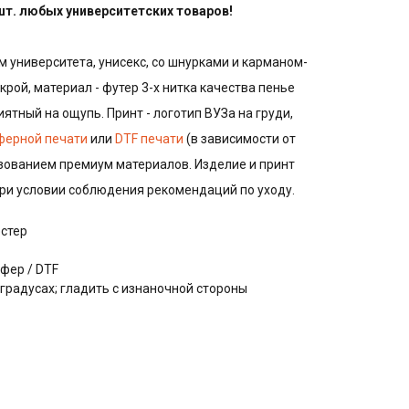
 шт. любых университетских товаров!
м университета, унисекс, со шнурками и карманом-
крой, материал - футер 3-х нитка качества пенье
иятный на ощупь. Принт - логотип ВУЗа на груди,
ферной печати
или
DTF печати
(в зависимости от
ьзованием премиум материалов. Изделие и принт
при условии соблюдения рекомендаций по уходу.
эстер
фер / DTF
 градусах; гладить с изнаночной стороны