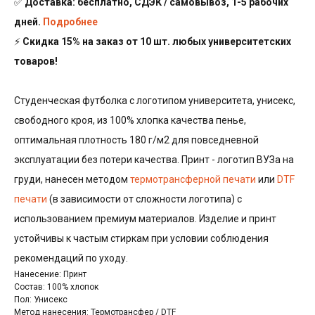
✅
Доставка: бесплатно, СДЭК / самовывоз, 1-5 рабочих
дней.
Подробнее
⚡
Скидка 15% на заказ от 10 шт. любых университетских
товаров!
Студенческая футболка с логотипом университета, унисекс,
свободного кроя, из 100% хлопка качества пенье,
оптимальная плотность 180 г/м2 для повседневной
эксплуатации без потери качества. Принт - логотип ВУЗа на
груди, нанесен методом
термотрансферной печати
или
DTF
печати
(в зависимости от сложности логотипа) с
использованием премиум материалов. Изделие и принт
устойчивы к частым стиркам при условии соблюдения
рекомендаций по уходу.
Нанесение: Принт
Состав: 100% хлопок
Пол: Унисекс
Метод нанесения: Термотрансфер / DTF