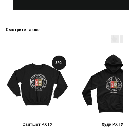
Смотрите также:
320г
Свитшот РХТУ
Худи РХТУ