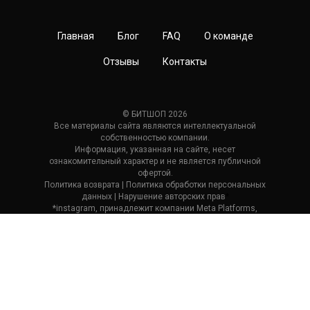
Главная
Блог
FAQ
О команде
Отзывы
Контакты
© БИТШОП 2026
Все материалы сайта являются интеллектуальной
собственностью компании.
Информация, указанная на сайте, несет
ознакомительный характер и не является публичной
офертой.
Политика возврата
| П
олитика обработки персональных
данных
|
Нарушение авторских прав
*
*instagram, принадлежит компании Meta Platforms,
которая считается экстремистской и ее деятельность
запрещена в России.