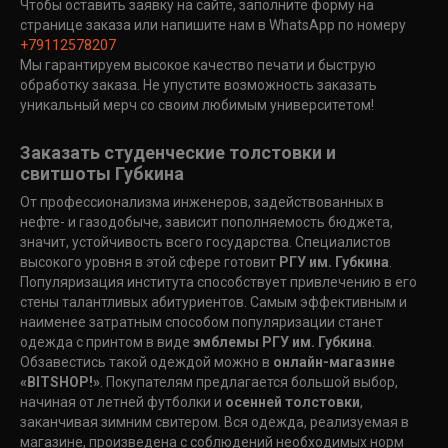
Чтобы оставить заявку на сайте, заполните форму на
странице заказа или напишите нам в WhatsApp по номеру
+79112578207
Мы гарантируем высокое качество печати и быструю
обработку заказа. Не упустите возможность заказать
уникальный мерч со своим любимым университетом!
Заказать студенческие толстовки и
свитшоты Губкина
От профессионализма инженеров, задействованных в
нефте- и газодобыче, зависит пополняемость бюджета,
значит, устойчивость всего государства. Специалистов
высокого уровня в этой сфере готовит
РГУ им. Губкина
.
Популяризация института способствует привлечению в его
стены талантливых абитуриентов. Самым эффективным и
наименее затратным способом популяризации станет
одежда с принтом в виде
эмблемы РГУ им. Губкина
.
Обзавестись такой одеждой можно в
онлайн-магазине
«BITSHOP!»
. Покупателям предлагается большой выбор,
начиная от летней футболки и
осенней толстовки
,
заканчивая зимним свитером. Вся одежда, реализуемая в
магазине, произведена с соблюдений необходимых норм