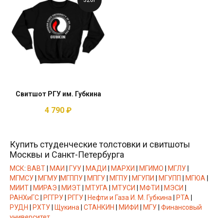
320г
Свитшот РГУ им. Губкина
4 790
₽
Купить студенческие толстовки и свитшоты
Москвы и Санкт-Петербурга
МСК
:
ВАВТ
|
МАИ
|
ГУУ
|
МАДИ
|
МАРХИ
|
МГИМО
|
МГЛУ
|
МГМСУ
|
МГМУ
|
МГППУ
|
МПГУ
|
МГПУ
|
МГУПИ
|
МГУПП
|
МГЮА
|
МИИТ
|
МИРАЭ
|
МИЭТ
|
МТУГА
|
МТУСИ
|
МФТИ
|
МЭСИ
|
РАНХиГС
|
РГГРУ
|
РГГУ
|
Нефти и Газа И. М. Губкина
|
РТА
|
РУДН
|
РХТУ
|
Щукина
|
СТАНКИН
|
МИФИ
|
МГУ
|
Финансовый
университет