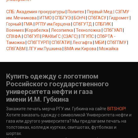
CПБ:
Академия прокуратуры
|
Политеx
|
Первый Мед |
СЗГМУ
им. Мечникова
|
ИТМО
|
СПБГУЭ
|
БОНЧ
|
СПбГАСУ
|
Гидромет
|
Горный
|
ГМА
|
РГПУ им.Герцена
|
СПбГУТД
|
СПБГИК
|
Военмех
|
Корабелка
|
Лесопилка
|
Техноложка
|
СПбГУАП
|
СПХФА
|
СПбГУП
|
РАНХиГС (СЗАГС)
|
ПГУПС
|
СПбРТА -
Таможка
|
СПбГТУРП
|
СПбГАТИ
|
Лесгафта
|
МБИ
|
СПбГПМУ
|
СПбГАВМ
|
ЛГУ им.Пушкина
|
ВМА им.Кирова
|
Можайка
Купить одежду с логотипом
Российского государственного
университета нефти и газа
имени И.М. Губкина
Закажите печать мерча РГУ им. Губкина
на сайте
BITSHOP!
Хотите заказать одежду с символикой Университета нефти и
газа или другого университета? Мы предлагаем печать на
толстовках, колледж куртках, свитшотах, футболках и
шортах.