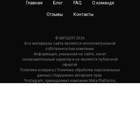
Главная
Блог
FAQ
О команде
Отзывы
Контакты
© БИТШОП 2026
Все материалы сайта являются интеллектуальной
собственностью компании.
Информация, указанная на сайте, несет
ознакомительный характер и не является публичной
офертой.
Политика возврата
| П
олитика обработки персональных
данных
|
Нарушение авторских прав
*
*instagram, принадлежит компании Meta Platforms,
которая считается экстремистской и ее деятельность
запрещена в России.