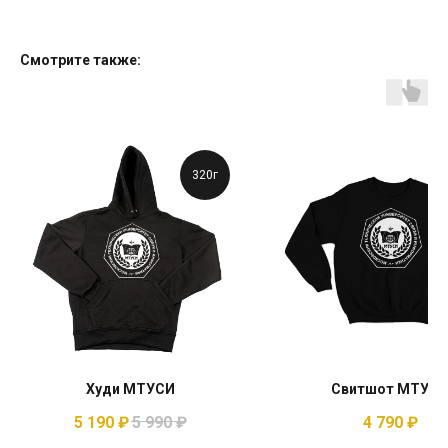
Смотрите также:
320г
Худи МТУСИ
Свитшот МТУС
5 190
₽
5 990
₽
4 790
₽