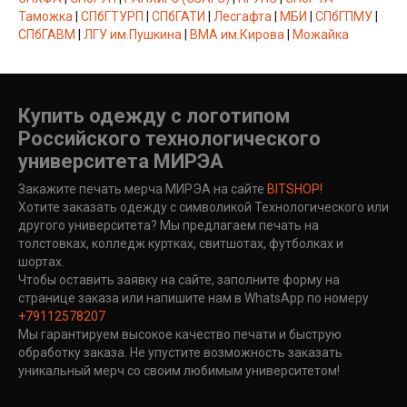
Таможка
|
СПбГТУРП
|
СПбГАТИ
|
Лесгафта
|
МБИ
|
СПбГПМУ
|
СПбГАВМ
|
ЛГУ им.Пушкина
|
ВМА им.Кирова
|
Можайка
Купить одежду с логотипом
Российского технологического
университета МИРЭА
Закажите печать мерча МИРЭА
на сайте
BITSHOP!
Хотите заказать одежду с символикой Технологического или
другого университета? Мы предлагаем печать на
толстовках, колледж куртках, свитшотах, футболках и
шортах.
Чтобы оставить заявку на сайте, заполните форму на
странице заказа или напишите нам в WhatsApp по номеру
+79112578207
Мы гарантируем высокое качество печати и быструю
обработку заказа. Не упустите возможность заказать
уникальный мерч со своим любимым университетом!