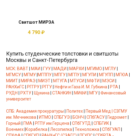
Свитшот МИРЭА
4 790
₽
Купить студенческие толстовки и свитшоты
Москвы и Санкт-Петербурга
МСК
:
ВАВТ
|
МАИ
|
ГУУ
|
МАДИ
|
МАРХИ
|
МГИМО
|
МГЛУ
|
МГМСУ
|
МГМУ
|
МГППУ
|
МПГУ
|
МГПУ
|
МГУПИ
|
МГУПП
|
МГЮА
|
МИИТ
|
МИРАЭ
|
МИЭТ
|
МТУГА
|
МТУСИ
|
МФТИ
|
МЭСИ
|
РАНХиГС
|
РГГРУ
|
РГГУ
|
Нефти и Газа И. М. Губкина
|
РТА
|
РУДН
|
РХТУ
|
Щукина
|
СТАНКИН
|
МИФИ
|
МГУ
|
Финансовый
университет
CПБ:
Академия прокуратуры
|
Политеx
|
Первый Мед |
СЗГМУ
им. Мечникова
|
ИТМО
|
СПБГУЭ
|
БОНЧ
|
СПбГАСУ
|
Гидромет
|
Горный
|
ГМА
|
РГПУ им.Герцена
|
СПбГУТД
|
СПБГИК
|
Военмех
|
Корабелка
|
Лесопилка
|
Техноложка
|
СПбГУАП
|
СПХФА
|
СПбГУП
|
РАНХиГС (СЗАГС)
|
ПГУПС
|
СПбРТА -