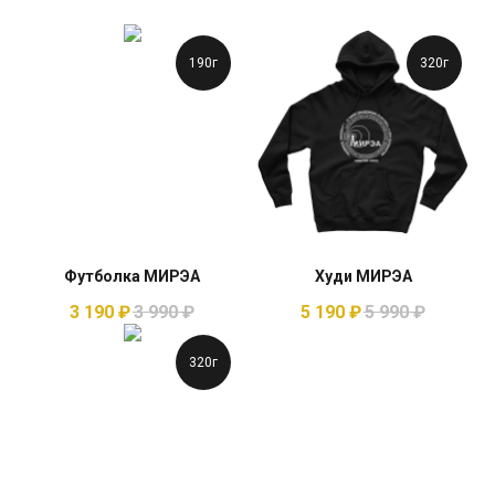
190г
320г
Футболка МИРЭА
Худи МИРЭА
3 190
₽
3 990
₽
5 190
₽
5 990
₽
320г