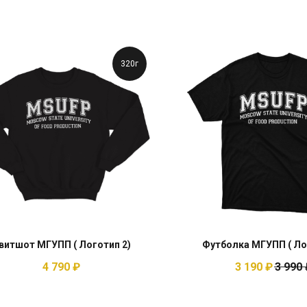
320г
витшот МГУПП ( Логотип 2)
Футболка МГУПП ( Ло
4 790
₽
3 190
₽
3 990