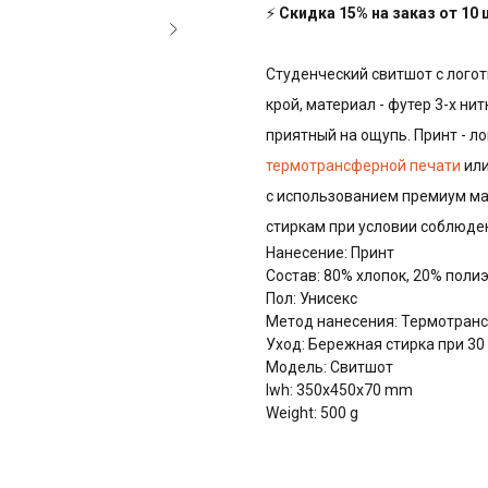
⚡
Скидка 15% на заказ от 10
Студенческий свитшот с логот
крой, материал - футер 3-х ни
приятный на ощупь. Принт - л
термотрансферной печати
ил
с использованием премиум ма
стиркам при условии соблюде
Нанесение: Принт
Состав: 80% хлопок, 20% поли
Пол: Унисекс
Метод нанесения: Термотранс
Уход: Бережная стирка при 30
Модель: Свитшот
lwh: 350x450x70 mm
Weight: 500 g