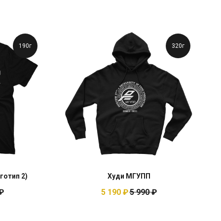
190г
320г
готип 2)
Худи МГУПП
₽
5 190
₽
5 990
₽