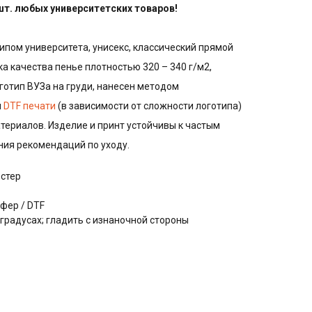
 шт. любых университетских товаров!
ипом университета, унисекс, классический прямой
тка качества пенье плотностью 320 – 340 г/м2,
оготип ВУЗа на груди, нанесен методом
и
DTF печати
(в зависимости от сложности логотипа)
териалов. Изделие и принт устойчивы к частым
ния рекомендаций по уходу.
эстер
фер / DTF
 градусах; гладить с изнаночной стороны