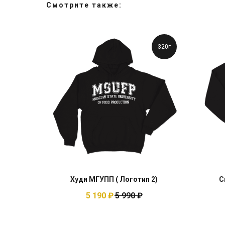
Смотрите также:
320г
Худи МГУПП ( Логотип 2)
С
5 190
₽
5 990
₽