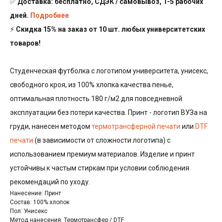
✅
Доставка: бесплатно, СДЭК / самовывоз, 1-5 рабочих
дней.
Подробнее
⚡
Скидка 15% на заказ от 10 шт. любых университетских
товаров!
Студенческая футболка с логотипом университета, унисекс,
свободного кроя, из 100% хлопка качества пенье,
оптимальная плотность 180 г/м2 для повседневной
эксплуатации без потери качества. Принт - логотип ВУЗа на
груди, нанесен методом
термотрансферной печати
или
DTF
печати
(в зависимости от сложности логотипа) с
использованием премиум материалов. Изделие и принт
устойчивы к частым стиркам при условии соблюдения
рекомендаций по уходу.
Нанесение: Принт
Состав: 100% хлопок
Пол: Унисекс
Метод нанесения: Термотрансфер / DTF