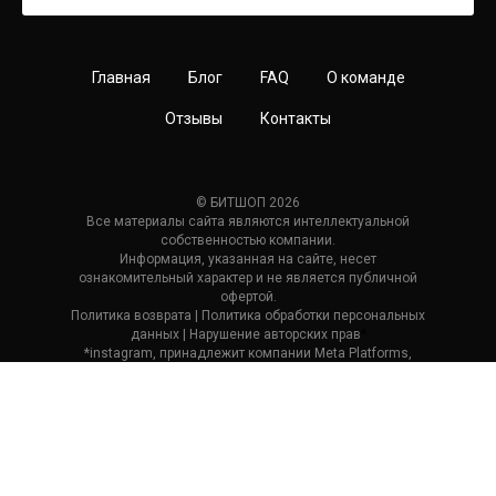
Главная
Блог
FAQ
О команде
Отзывы
Контакты
© БИТШОП 2026
Все материалы сайта являются интеллектуальной
собственностью компании.
Информация, указанная на сайте, несет
ознакомительный характер и не является публичной
офертой.
Политика возврата
| П
олитика обработки персональных
данных
|
Нарушение авторских прав
*
*instagram, принадлежит компании Meta Platforms,
которая считается экстремистской и ее деятельность
запрещена в России.