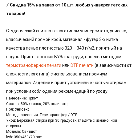
⚡
Скидка 15% на заказ от 10 шт. любых университетских
товаров!
Студенческий свитшот с логотипом университета, унисекс,
классический прямой крой, материал - футер 3-х нитка
качества пенье плотностью 320 – 340 г/м2, приятный на
ощупь. Принт - логотип ВУЗа на груди, нанесен методом
термотрансферной печати
или
DTF печати
(в зависимости от
сложности логотипа) с использованием премиум
материалов. Изделие и принт устойчивы к частым стиркам
при условии соблюдения рекомендаций по уходу.
Нанесение: Принт
Состав: 80% хлопок, 20% полиэстер
Пол: Унисекс
Метод нанесения: Термотрансфер / DTF
Уход: Бережная стирка при 30 градусах; гладить с изнаночной
стороны
Модель: Свитшот
lwh: 350x450x70 mm