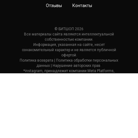
Отзывы
Контакты
© БИТШОП 2026
Все материалы сайта являются интеллектуальной
собственностью компании.
Информация, указанная на сайте, несет
ознакомительный характер и не является публичной
офертой.
Политика возврата
| П
олитика обработки персональных
данных
|
Нарушение авторских прав
*
*instagram, принадлежит компании Meta Platforms,
которая считается экстремистской и ее деятельность
запрещена в России.