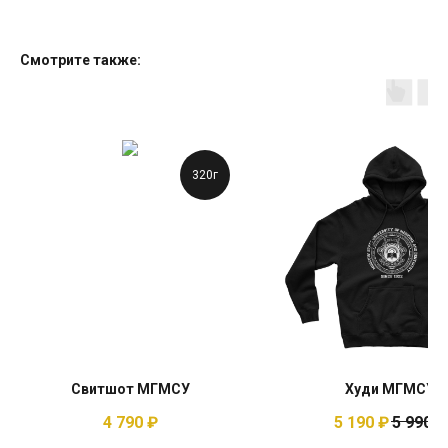
Смотрите также:
320г
Свитшот МГМСУ
Худи МГМСУ
4 790
₽
5 190
₽
5 990
₽