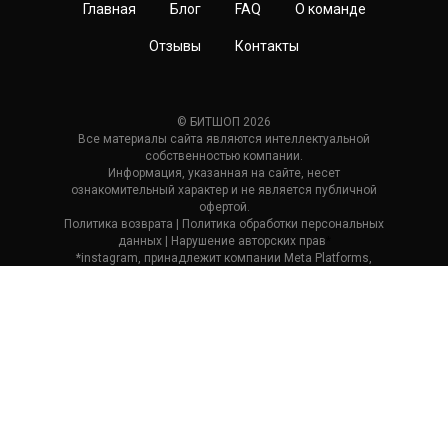
Главная
Блог
FAQ
О команде
Отзывы
Контакты
© БИТШОП 2026
Все материалы сайта являются интеллектуальной
собственностью компании.
Информация, указанная на сайте, несет
ознакомительный характер и не является публичной
офертой.
Политика возврата
| П
олитика обработки персональных
данных
|
Нарушение авторских прав
*
*instagram, принадлежит компании Meta Platforms,
которая считается экстремистской и ее деятельность
запрещена в России.