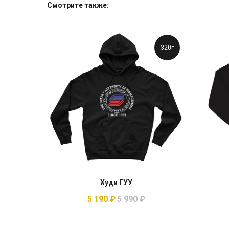
Смотрите также:
320г
Худи ГУУ
5 190
₽
5 990
₽