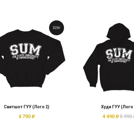
320г
Свитшот ГУУ (Лого 2)
Худи ГУУ (Лого 
4 790
₽
4 490
₽
5 990