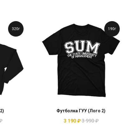
320г
190г
2)
Футболка ГУУ (Лого 2)
₽
3 190
₽
3 990
₽