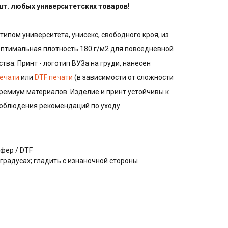
 шт. любых университетских товаров!
типом университета, унисекс, свободного кроя, из
оптимальная плотность 180 г/м2 для повседневной
тва. Принт - логотип ВУЗа на груди, нанесен
ечати
или
DTF печати
(в зависимости от сложности
ремиум материалов. Изделие и принт устойчивы к
соблюдения рекомендаций по уходу.
фер / DTF
 градусах; гладить с изнаночной стороны