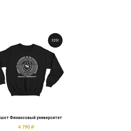
320г
шот Финансовый университет
4 790
₽