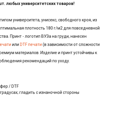
 шт. любых университетских товаров!
типом университета, унисекс, свободного кроя, из
оптимальная плотность 180 г/м2 для повседневной
тва. Принт - логотип ВУЗа на груди, нанесен
ечати
или
DTF печати
(в зависимости от сложности
ремиум материалов. Изделие и принт устойчивы к
соблюдения рекомендаций по уходу.
фер / DTF
 градусах; гладить с изнаночной стороны