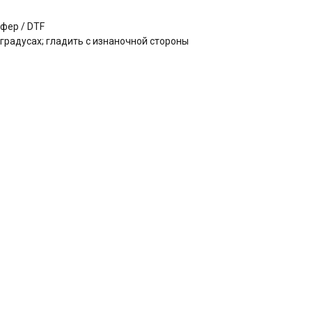
фер / DTF
 градусах; гладить с изнаночной стороны