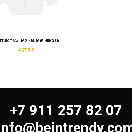
итшот СЗГМУ им. Мечникова
4 790
₽
+7 911 257 82 07
info@beintrendy.co