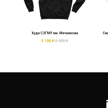
Худи СЗГМУ им. Мечникова
Св
5 190
₽
5 990
₽