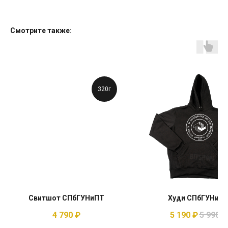
Смотрите также:
320г
Свитшот СПбГУНиПТ
Худи СПбГУНиП
4 790
₽
5 190
₽
5 990
₽