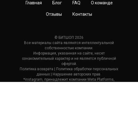
Главная
Блог
FAQ
О команде
Отзывы
Контакты
© БИТШОП 2026
Все материалы сайта являются интеллектуальной
собственностью компании.
Информация, указанная на сайте, несет
ознакомительный характер и не является публичной
офертой.
Политика возврата
| П
олитика обработки персональных
данных
|
Нарушение авторских прав
*
*instagram, принадлежит компании Meta Platforms,
которая считается экстремистской и ее деятельность
запрещена в России.