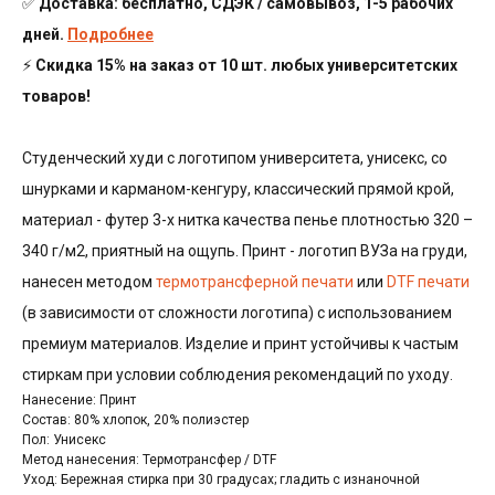
✅
Доставка: бесплатно, СДЭК / самовывоз, 1-5 рабочих
дней.
Подробнее
⚡
Скидка 15% на заказ от 10 шт. любых университетских
товаров!
Студенческий худи с логотипом университета, унисекс, со
шнурками и карманом-кенгуру, классический прямой крой,
материал - футер 3-х нитка качества пенье плотностью 320 –
340 г/м2, приятный на ощупь. Принт - логотип ВУЗа на груди,
нанесен методом
термотрансферной печати
или
DTF печати
(в зависимости от сложности логотипа) с использованием
премиум материалов. Изделие и принт устойчивы к частым
стиркам при условии соблюдения рекомендаций по уходу.
Нанесение: Принт
Состав: 80% хлопок, 20% полиэстер
Пол: Унисекс
Метод нанесения: Термотрансфер / DTF
Уход: Бережная стирка при 30 градусах; гладить с изнаночной