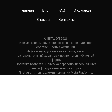
Главная
Блог
FAQ
О команде
Отзывы
Контакты
© БИТШОП 2026
Все материалы сайта являются интеллектуальной
собственностью компании.
Информация, указанная на сайте, несет
ознакомительный характер и не является публичной
офертой.
Политика возврата
| П
олитика обработки персональных
данных
|
Нарушение авторских прав
*
*instagram, принадлежит компании Meta Platforms,
которая считается экстремистской и ее деятельность
запрещена в России.