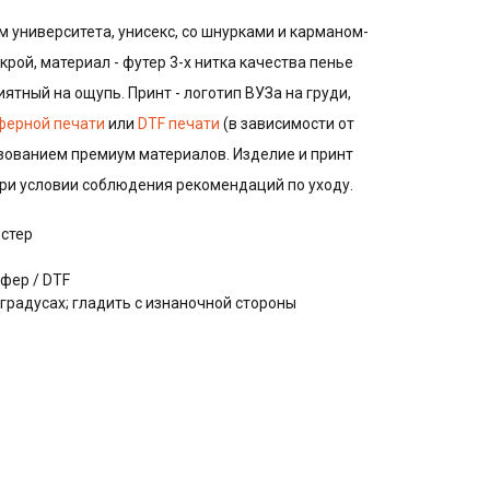
м университета, унисекс, со шнурками и карманом-
крой, материал - футер 3-х нитка качества пенье
иятный на ощупь. Принт - логотип ВУЗа на груди,
ферной печати
или
DTF печати
(в зависимости от
ьзованием премиум материалов. Изделие и принт
при условии соблюдения рекомендаций по уходу.
эстер
фер / DTF
 градусах; гладить с изнаночной стороны