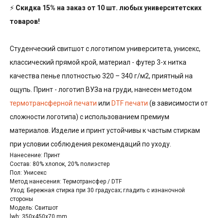
⚡
Скидка 15% на заказ от 10 шт. любых университетских
товаров!
Студенческий свитшот с логотипом университета, унисекс,
классический прямой крой, материал - футер 3-х нитка
качества пенье плотностью 320 – 340 г/м2, приятный на
ощупь. Принт - логотип ВУЗа на груди, нанесен методом
термотрансферной печати
или
DTF печати
(в зависимости от
сложности логотипа) с использованием премиум
материалов. Изделие и принт устойчивы к частым стиркам
при условии соблюдения рекомендаций по уходу.
Нанесение: Принт
Состав: 80% хлопок, 20% полиэстер
Пол: Унисекс
Метод нанесения: Термотрансфер / DTF
Уход: Бережная стирка при 30 градусах; гладить с изнаночной
стороны
Модель: Свитшот
lwh: 350x450x70 mm