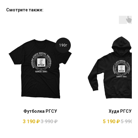
Смотрите также:
190г
Футболка РГСУ
Худи РГСУ
3 190
₽
3 990
₽
5 190
₽
5 990
₽