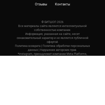
Отзывы
Контакты
© БИТШОП 2026
Все материалы сайта являются интеллектуальной
собственностью компании.
Информация, указанная на сайте, несет
ознакомительный характер и не является публичной
офертой.
Политика возврата
| П
олитика обработки персональных
данных
|
Нарушение авторских прав
*
*instagram, принадлежит компании Meta Platforms,
которая считается экстремистской и ее деятельность
запрещена в России.