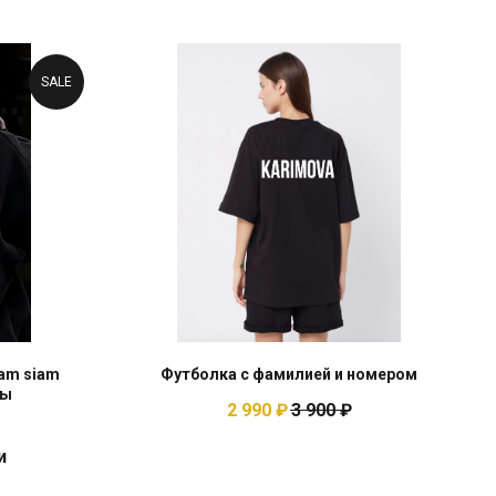
SALE
tam siam
Футболка с фамилией и номером
зы
2 990
₽
3 900
₽
и