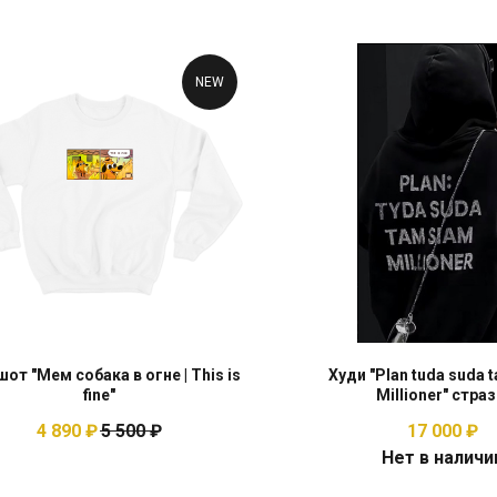
NEW
от "Мем собака в огне | This is
Худи "Plan tuda suda 
fine"
Millioner" cтра
4 890
₽
5 500
₽
17 000
₽
Нет в наличи