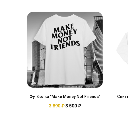
Футболка "Make Money Not Friends"
Cвитш
3 890
₽
3 500
₽