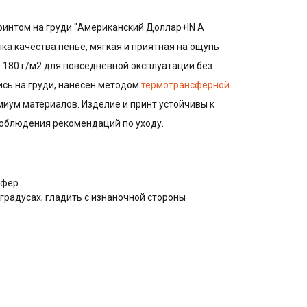
ринтом на груди "Американский Доллар+IN A
опка качества пенье, мягкая и приятная на ощупь
 180 г/м2 для повседневной эксплуатации без
пись на груди, нанесен методом
термотрансферной
иум материалов. Изделие и принт устойчивы к
соблюдения рекомендаций по уходу.
сфер
 градусах; гладить с изнаночной стороны