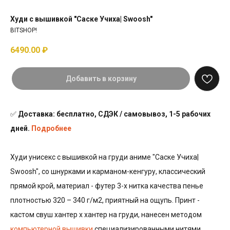
Худи с вышивкой "Саске Учиха| Swoosh"
BITSHOP!
6490.00
₽
Добавить в корзину
✅
Доставка: бесплатно, СДЭК / самовывоз, 1-5 рабочих
дней.
Подробнее
Худи унисекс с вышивкой на груди аниме "Саске Учиха|
Swoosh", со шнурками и карманом-кенгуру, классический
прямой крой, материал - футер 3-х нитка качества пенье
плотностью 320 – 340 г/м2, приятный на ощупь. Принт -
кастом свуш хантер х хантер на груди, нанесен методом
компьютерной вышивки
специализированными нитями