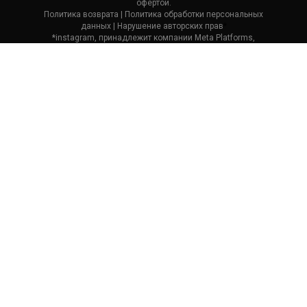
офертой.
Политика возврата
| П
олитика обработки персональных
данных
|
Нарушение авторских прав
*
*instagram, принадлежит компании Meta Platforms,
которая считается экстремистской и ее деятельность
запрещена в России.