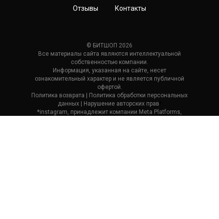
Отзывы
Контакты
© БИТШОП 2026
Все материалы сайта являются интеллектуальной
собственностью компании.
Информация, указанная на сайте, несет
ознакомительный характер и не является публичной
офертой.
Политика возврата
| П
олитика обработки персональных
данных
|
Нарушение авторских прав
*
*instagram, принадлежит компании Meta Platforms,
которая считается экстремистской и ее деятельность
запрещена в России.