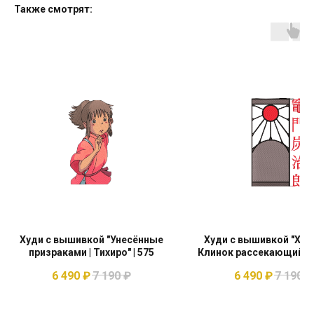
Также смотрят:
Худи с вышивкой "Унесённые
Худи с вышивкой "Ха
призраками | Тихиро" | 575
Клинок рассекающий 
| Demon Slayer" | 4
6 490
₽
7 190
₽
6 490
₽
7 190
₽