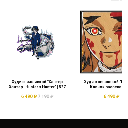
Худи с вышивкой "Хантер
Худи с вышивкой "Рен
Хантер | Hunter x Hunter" | 527
Клинок рассекаю
демонов" | 2 948
6 490
₽
7 190
₽
6 490
₽