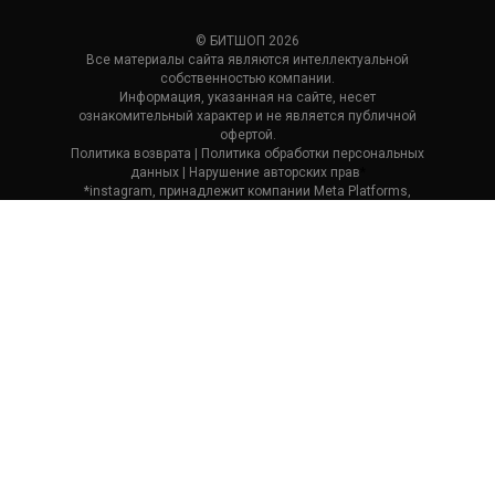
© БИТШОП 2026
Все материалы сайта являются интеллектуальной
собственностью компании.
Информация, указанная на сайте, несет
ознакомительный характер и не является публичной
офертой.
Политика возврата
| П
олитика обработки персональных
данных
|
Нарушение авторских прав
*
*instagram, принадлежит компании Meta Platforms,
которая считается экстремистской и ее деятельность
запрещена в России.