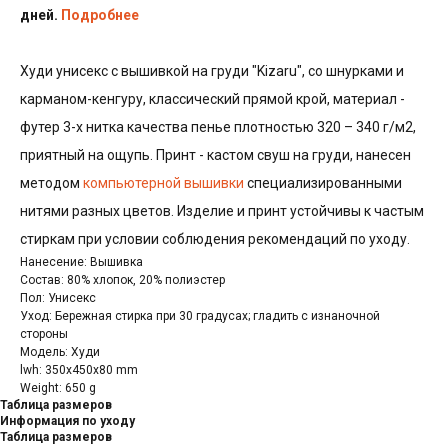
дней.
Подробнее
Худи унисекс с вышивкой на груди "Kizaru", со шнурками и
карманом-кенгуру, классический прямой крой, материал -
футер 3-х нитка качества пенье плотностью 320 – 340 г/м2,
приятный на ощупь. Принт - кастом свуш на груди, нанесен
методом
компьютерной вышивки
специализированными
нитями разных цветов. Изделие и принт устойчивы к частым
стиркам при условии соблюдения рекомендаций по уходу.
Нанесение: Вышивка
Состав: 80% хлопок, 20% полиэстер
Пол: Унисекс
Уход: Бережная стирка при 30 градусах; гладить с изнаночной
стороны
Модель: Худи
lwh: 350x450x80 mm
Weight: 650 g
Таблица размеров
Информация по уходу
Таблица размеров