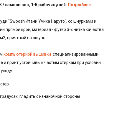
 / самовывоз, 1-5 рабочих дней.
Подробнее
руди "Swoosh Итачи Учиха Наруто", со шнурками и
ий прямой крой, материал - футер 3-х нитка качества
/м2, приятный на ощупь.
ом
компьютерной вышивки
специализированными
е и принт устойчивы к частым стиркам при условии
уходу.
эстер
 градусах; гладить с изнаночной стороны