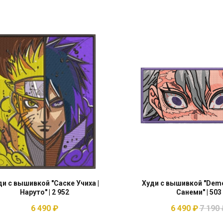
ди с вышивкой "Саске Учиха |
Худи с вышивкой "Demon
Наруто" | 2 952
Санеми" | 503
6 490
₽
6 490
₽
7 190