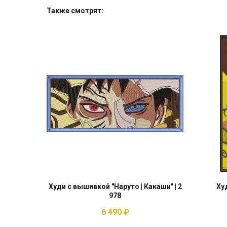
Также смотрят:
Худи с вышивкой "Наруто | Какаши" | 2
Ху
978
6 490
₽