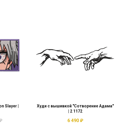
 Slayer |
Худи с вышивкой "Сотворение Адама"
| 2 1172
₽
6 490
₽