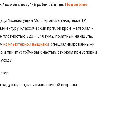
 / самовывоз, 1-5 рабочих дней.
Подробнее
руди "Всемогущий Моя геройская академия | All
м-кенгуру, классический прямой крой, материал -
е плотностью 320 – 340 г/м2, приятный на ощупь.
ом
компьютерной вышивки
специализированными
е и принт устойчивы к частым стиркам при условии
уходу.
эстер
 градусах; гладить с изнаночной стороны