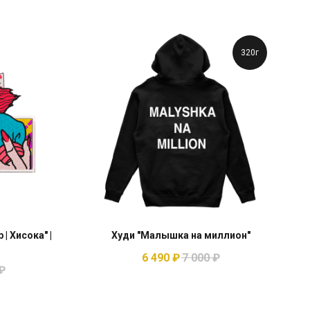
320г
| Хисока" |
Худи "Малышка на миллион"
6 490
₽
7 000
₽
₽