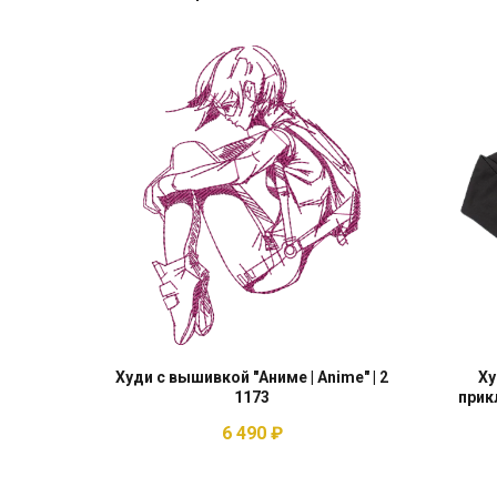
Худи с вышивкой "Аниме | Anime" | 2
Ху
1173
прик
6 490
₽