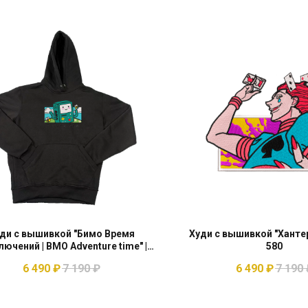
ди с вышивкой "Бимо Время
Худи с вышивкой "Хантер 
лючений | BMO Adventure time" |
580
721
6 490
₽
7 190
₽
6 490
₽
7 190