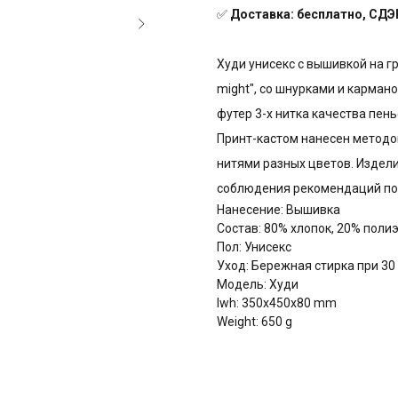
✅
Доставка: бесплатно, СДЭК
Худи унисекс с вышивкой на г
might", со шнурками и кармано
футер 3-х нитка качества пень
Принт-кастом нанесен метод
нитями разных цветов. Издели
соблюдения рекомендаций по 
Нанесение: Вышивка
Состав: 80% хлопок, 20% поли
Пол: Унисекс
Уход: Бережная стирка при 30
Модель: Худи
lwh: 350x450x80 mm
Weight: 650 g