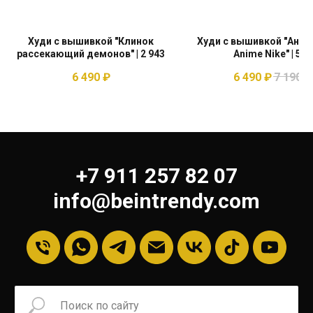
Худи с вышивкой "Клинок
Худи с вышивкой "Аниме
рассекающий демонов" | 2 943
Anime Nike" | 557
6 490
₽
6 490
₽
7 190
₽
+7 911 257 82 07
info@beintrendy.com