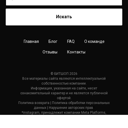
Искать
Главная
Блог
FAQ
О команде
Отзывы
Контакты
© БИТШОП 2026
Все материалы сайта являются интеллектуальной
собственностью компании.
Информация, указанная на сайте, несет
ознакомительный характер и не является публичной
офертой.
Политика возврата
| П
олитика обработки персональных
данных
|
Нарушение авторских прав
*
*instagram, принадлежит компании Meta Platforms,
которая считается экстремистской и ее деятельность
запрещена в России.