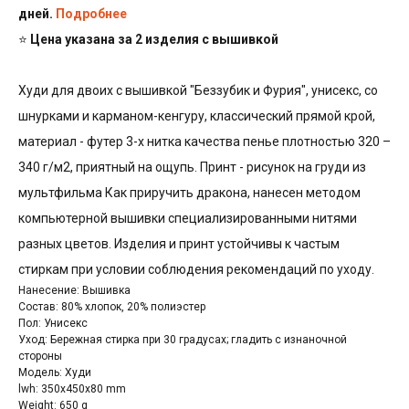
дней.
Подробнее
⭐
Цена указана за 2 изделия с вышивкой
Худи для двоих с вышивкой "Беззубик и Фурия", унисекс, со
шнурками и карманом-кенгуру, классический прямой крой,
материал - футер 3-х нитка качества пенье плотностью 320 –
340 г/м2, приятный на ощупь. Принт - рисунок на груди из
мультфильма Как приручить дракона, нанесен методом
компьютерной вышивки специализированными нитями
разных цветов. Изделия и принт устойчивы к частым
стиркам при условии соблюдения рекомендаций по уходу.
Нанесение: Вышивка
Состав: 80% хлопок, 20% полиэстер
Пол: Унисекс
Уход: Бережная стирка при 30 градусах; гладить с изнаночной
стороны
Модель: Худи
lwh: 350x450x80 mm
Weight: 650 g