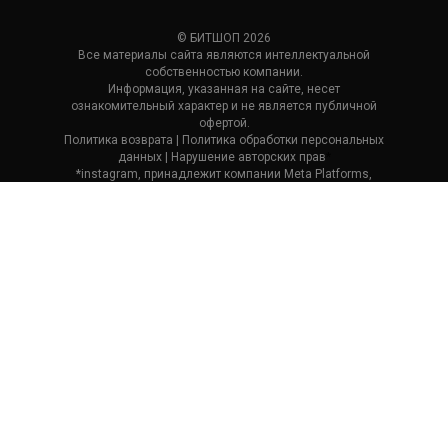
© БИТШОП 2026
Все материалы сайта являются интеллектуальной
собственностью компании.
Информация, указанная на сайте, несет
ознакомительный характер и не является публичной
офертой.
Политика возврата
| П
олитика обработки персональных
данных
|
Нарушение авторских прав
*
*instagram, принадлежит компании Meta Platforms,
которая считается экстремистской и ее деятельность
запрещена в России.