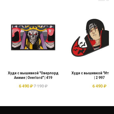
Худи с вышивкой "Оверлорд
Худи с вышивкой "Итачи
Аниме | Overlord" | 419
| 2 997
6 490
₽
7 190
₽
6 490
₽