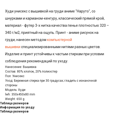
Худи унисекс с вышивкой на груди аниме "Наруто", со
шнурками и карманом-кенгуру, классический прямой крой,
материал - футер 3-х нитка качества пенье плотностью 320 –
340 г/м2, приятный на ощупь. Принт - аниме рисунок на
груди, нанесен методом
компьютерной
вышивки
специализированными нитями разных цветов.
Изделие и принт устойчивы к частым стиркам при условии
соблюдения рекомендаций по уходу.
Нанесение: Вышивка
Состав: 80% хлопок, 20% полиэстер
Пол: Унисекс
Уход: Бережная стирка при 30 градусах; гладить с изнаночной
стороны
Модель: Худи
lwh: 350x450x80 mm
Weight: 650 g
Таблица размеров
Информация по уходу
Таблица размеров