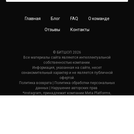
Главная
Блог
FAQ
О команде
Отзывы
Контакты
© БИТШОП 2026
Все материалы сайта являются интеллектуальной
собственностью компании.
Информация, указанная на сайте, несет
ознакомительный характер и не является публичной
офертой.
Политика возврата
| П
олитика обработки персональных
данных
|
Нарушение авторских прав
*
*instagram, принадлежит компании Meta Platforms,
которая считается экстремистской и ее деятельность
запрещена в России.