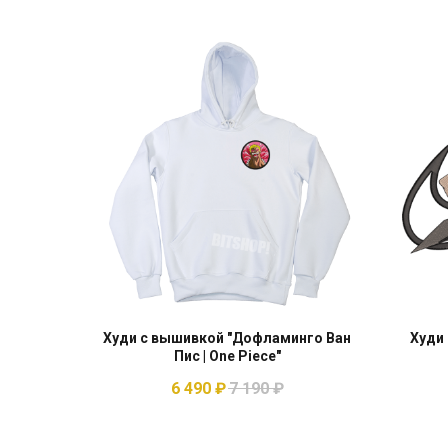
Худи с вышивкой "Дофламинго Ван
Худи 
Пис | One Piece"
6 490
₽
7 190
₽