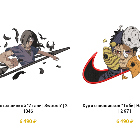
с вышивкой "Итачи | Swoosh" | 2
Худи с вышивкой "Тоби | Н
1046
| 2 971
6 490
₽
6 490
₽