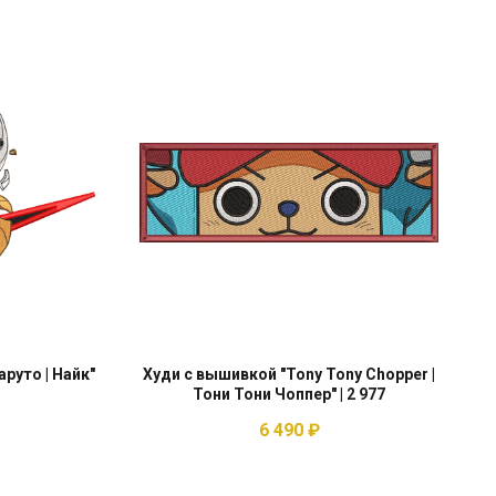
аруто | Найк"
Худи с вышивкой "Tony Tony Chopper |
Тони Тони Чоппер" | 2 977
6 490
₽