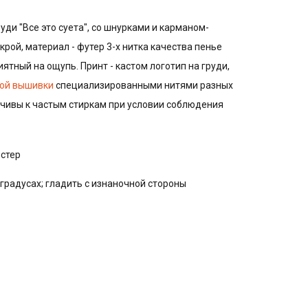
уди "Все это суета", со шнурками и карманом-
крой, материал - футер 3-х нитка качества пенье
иятный на ощупь. Принт - кастом логотип на груди,
ой вышивки
специализированными нитями разных
йчивы к частым стиркам при условии соблюдения
эстер
 градусах; гладить с изнаночной стороны