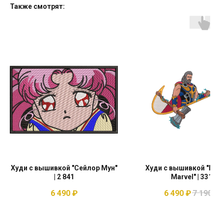
Также смотрят:
Худи с вышивкой "Сейлор Мун"
Худи с вышивкой "Nik
| 2 841
Marvel" | 331
6 490
₽
6 490
₽
7 190
₽