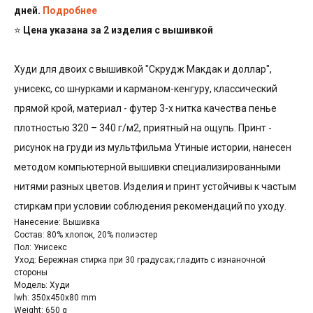
дней.
Подробнее
⭐
Цена указана за 2 изделия с вышивкой
Худи для двоих с вышивкой "Скрудж Макдак и доллар",
унисекс, со шнурками и карманом-кенгуру, классический
прямой крой, материал - футер 3-х нитка качества пенье
плотностью 320 – 340 г/м2, приятный на ощупь. Принт -
рисунок на груди из мультфильма Утиные истории, нанесен
методом компьютерной вышивки специализированными
нитями разных цветов. Изделия и принт устойчивы к частым
стиркам при условии соблюдения рекомендаций по уходу.
Нанесение: Вышивка
Состав: 80% хлопок, 20% полиэстер
Пол: Унисекс
Уход: Бережная стирка при 30 градусах; гладить с изнаночной
стороны
Модель: Худи
lwh: 350x450x80 mm
Weight: 650 g