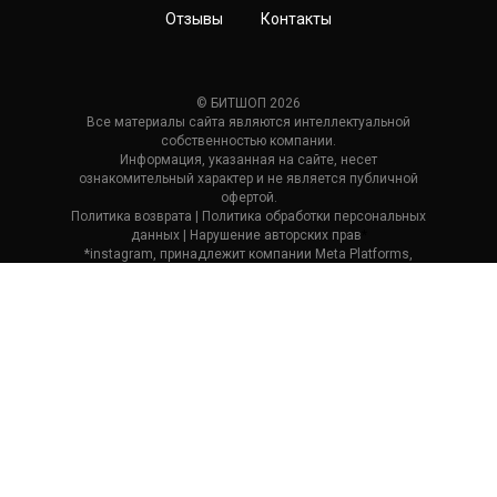
Отзывы
Контакты
© БИТШОП 2026
Все материалы сайта являются интеллектуальной
собственностью компании.
Информация, указанная на сайте, несет
ознакомительный характер и не является публичной
офертой.
Политика возврата
| П
олитика обработки персональных
данных
|
Нарушение авторских прав
*
*instagram, принадлежит компании Meta Platforms,
которая считается экстремистской и ее деятельность
запрещена в России.