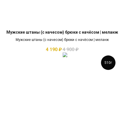
Мужские штаны (c начесом) брюки с начёсом | меланж
Мужские штаны (c начесом) брюки с начёсом | меланж
4 190
₽
4 900
₽
510г