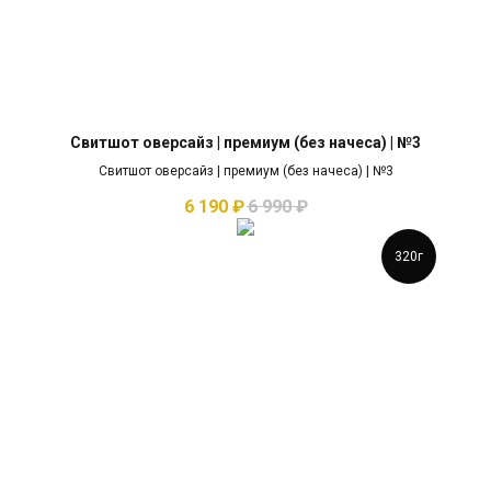
Свитшот оверсайз | премиум (без начеса) | №3
Свитшот оверсайз | премиум (без начеса) | №3
6 190
₽
6 990
₽
320г