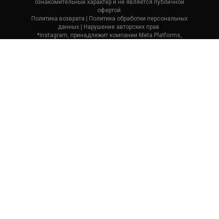
ознакомительный характер и не является публичной
офертой.
Политика возврата
| П
олитика обработки персональных
данных
|
Нарушение авторских прав
*
*instagram, принадлежит компании Meta Platforms,
которая считается экстремистской и ее деятельность
запрещена в России.