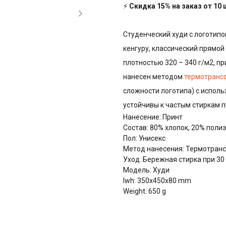
⚡
Скидка 15% на заказ от 10
Студенческий худи с логотипо
кенгуру, классический прямой 
плотностью 320 – 340 г/м2, пр
нанесен методом
термотранс
сложности логотипа) с испол
устойчивы к частым стиркам 
Нанесение: Принт
Состав: 80% хлопок, 20% поли
Пол: Унисекс
Метод нанесения: Термотранс
Уход: Бережная стирка при 30
Модель: Худи
lwh: 350x450x80 mm
Weight: 650 g