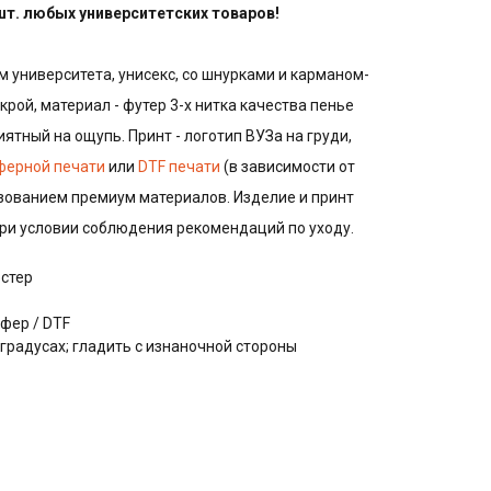
 шт. любых университетских товаров!
м университета, унисекс, со шнурками и карманом-
крой, материал - футер 3-х нитка качества пенье
иятный на ощупь. Принт - логотип ВУЗа на груди,
ферной печати
или
DTF печати
(в зависимости от
ьзованием премиум материалов. Изделие и принт
при условии соблюдения рекомендаций по уходу.
эстер
фер / DTF
 градусах; гладить с изнаночной стороны