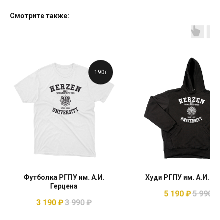
Смотрите также:
190г
Футболка РГПУ им. А.И.
Худи РГПУ им. А.И. Г
Герцена
5 190
₽
5 990
₽
3 190
₽
3 990
₽