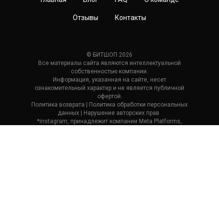
Отзывы
Контакты
© БИТШОП 2026
Все материалы сайта являются интеллектуальной
собственностью компании.
Информация, указанная на сайте, несет
ознакомительный характер и не является публичной
офертой.
Политика возврата
| П
олитика обработки персональных
данных
|
Нарушение авторских прав
*
*instagram, принадлежит компании Meta Platforms,
которая считается экстремистской и ее деятельность
запрещена в России.