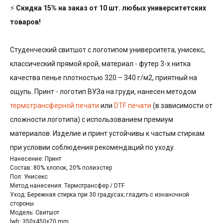
⚡
Скидка 15% на заказ от 10 шт. любых университетских
товаров!
Студенческий свитшот с логотипом университета, унисекс,
классический прямой крой, материал - футер 3-х нитка
качества пенье плотностью 320 – 340 г/м2, приятный на
ощупь. Принт - логотип ВУЗа на груди, нанесен методом
термотрансферной печати
или
DTF печати
(в зависимости от
сложности логотипа) с использованием премиум
материалов. Изделие и принт устойчивы к частым стиркам
при условии соблюдения рекомендаций по уходу.
Нанесение: Принт
Состав: 80% хлопок, 20% полиэстер
Пол: Унисекс
Метод нанесения: Термотрансфер / DTF
Уход: Бережная стирка при 30 градусах; гладить с изнаночной
стороны
Модель: Свитшот
lwh: 350x450x70 mm