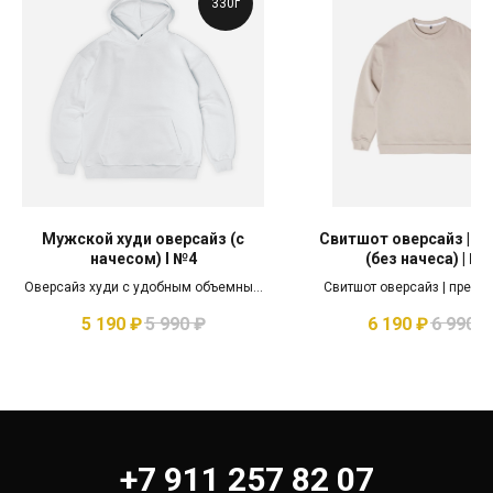
330г
Мужской худи оверсайз (c
Свитшот оверсайз | п
начесом) I №4
(без начеса) | №4
Оверсайз худи с удобным объемным
Свитшот оверсайз | преми
капюшоном без шнурков №4
начеса) | №4
5 190
₽
5 990
₽
6 190
₽
6 990
₽
+7 911 257 82 07