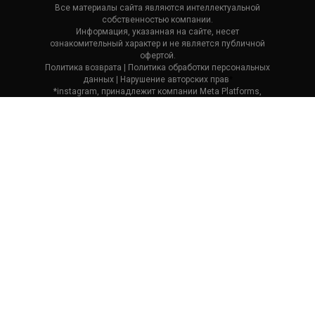
Все материалы сайта являются интеллектуальной
собственностью компании.
Информация, указанная на сайте, несет
ознакомительный характер и не является публичной
офертой.
Политика возврата
| П
олитика обработки персональных
данных
|
Нарушение авторских прав
*
*instagram, принадлежит компании Meta Platforms,
которая считается экстремистской и ее деятельность
запрещена в России.