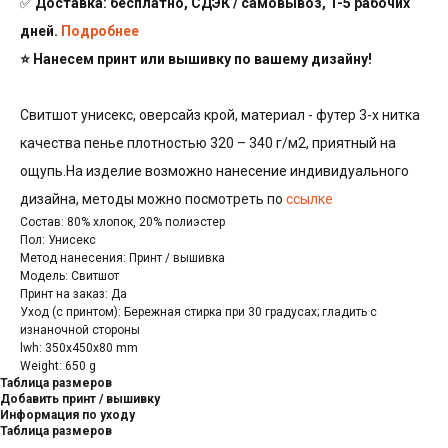
✅
Доставка: бесплатно, СДЭК / самовывоз, 1-5 рабочих
дней.
Подробнее
⭐ Нанесем принт или вышивку по вашему дизайну!
Свитшот унисекс, оверсайз крой, материал - футер 3-х нитка
качества пенье плотностью 320 – 340 г/м2, приятный на
ощупь.На изделие возможно нанесение индивидуального
дизайна, методы можно посмотреть по
ссылке
Состав: 80% хлопок, 20% полиэстер
Пол: Унисекс
Метод нанесения: Принт / вышивка
Модель: Свитшот
Принт на заказ: Да
Уход (с принтом): Бережная стирка при 30 градусах; гладить с
изнаночной стороны
lwh: 350x450x80 mm
Weight: 650 g
Таблица размеров
Добавить принт / вышивку
Информация по уходу
Таблица размеров