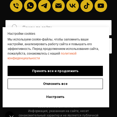
Настройки cookies
Мы используем cookie-файлы, чтобы запомнить ваши
настройки, анализировать работу сайта и повышать его
Искать
эффективность. Перед продолжением использования сайта,
пожалуйста, ознакомьтесь с нашей
политикой
конфиденциальности
Главная
Блог
FAQ
О команде
Принять все и продолжить
Отзывы
Контакты
Отклонить все
Настроить
© БИТШОП 2026
Все материалы сайта являются интеллектуальной
собственностью компании.
Информация, указанная на сайте, несет
ознакомительный характер и не является публичной