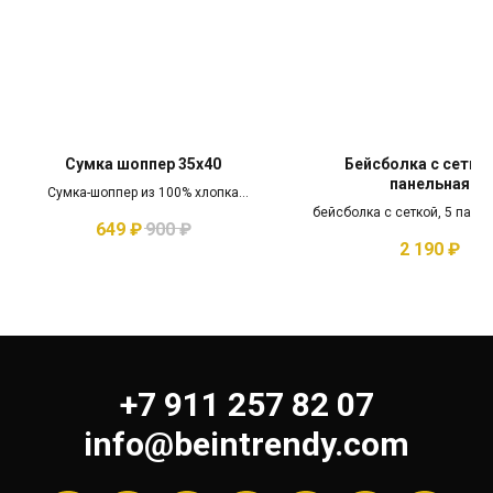
Сумка шоппер 35x40
Бейсболка с сеткой
панельная
Сумка-шоппер из 100% хлопка
35х40х6 см
бейсболка с сеткой, 5 пане
649
₽
900
₽
полиэстер, с загнутым ко
2 190
₽
+7 911 257 82 07
info@beintrendy.com