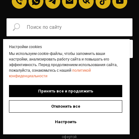
Настройки cookies
Искать
Мы используем cookie-файлы, чтобы запомнить ваши
настройки, анализировать работу сайта и повышать его
эффективность. Перед продолжением использования сайта,
пожалуйста, ознакомьтесь с нашей
политикой
Главная
Блог
FAQ
О команде
конфиденциальности
Отзывы
Контакты
Принять все и продолжить
Отклонить все
© БИТШОП 2026
Все материалы сайта являются интеллектуальной
собственностью компании.
Настроить
Информация, указанная на сайте, несет
ознакомительный характер и не является публичной
офертой.