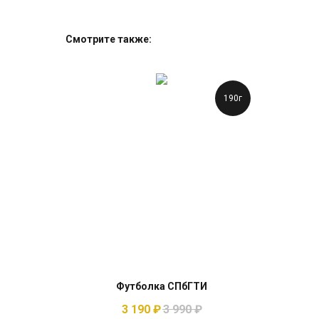
Смотрите также:
190г
Футболка СПбГТИ
3 190
₽
3 990
₽