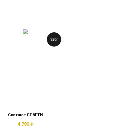
320г
Свитшот СПбГТИ
4 790
₽