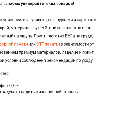
 шт. любых университетских товаров!
м университета, унисекс, со шнурками и карманом-
крой, материал - футер 3-х нитка качества пенье
иятный на ощупь. Принт - логотип ВУЗа на груди,
ферной печати
или
DTF печати
(в зависимости от
ьзованием премиум материалов. Изделие и принт
при условии соблюдения рекомендаций по уходу.
эстер
фер / DTF
 градусах; гладить с изнаночной стороны