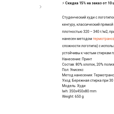
⚡
Скидка 15% на заказ от 10
Студенческий худи с логотипо
кенгуру, классический прямой 
плотностью 320 – 340 г/м2, пр
нанесен методом
термотранс
сложности логотипа) с испол
устойчивы к частым стиркам 
Нанесение: Принт
Состав: 80% хлопок, 20% поли
Пол: Унисекс
Метод нанесения: Термотранс
Уход: Бережная стирка при 30
Модель: Худи
lwh: 350x450x80 mm
Weight: 650 g